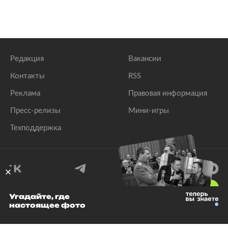
Редакция
Вакансии
Контакты
RSS
Реклама
Правовая информация
Пресс-релизы
Мини-игры
Техподдержка
18
+
Угадайте, где
настоящее фото
© 1999–2026 Все права защищены.
ООО «Лента.Ру»