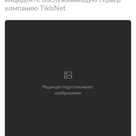
компанию TiklsNet