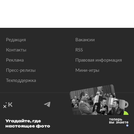
Редакция
Вакансии
Контакты
RSS
Реклама
Правовая информация
Пресс-релизы
Мини-игры
Техподдержка
18
+
Угадайте, где
настоящее фото
© 1999–2026 Все права защищены.
ООО «Лента.Ру»