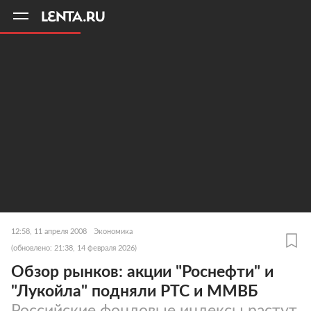
11
A
12:58, 11 апреля 2008
Экономика
(обновлено: 21:38, 14 февраля 2026)
Обзор рынков: акции "Роснефти" и
"Лукойла" подняли РТС и ММВБ
Российские фондовые индексы растут