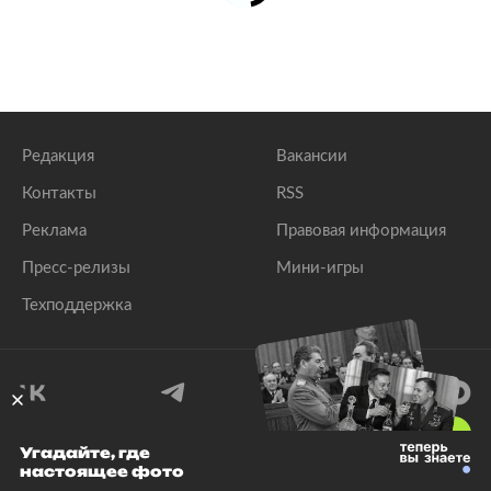
Редакция
Вакансии
Контакты
RSS
Реклама
Правовая информация
Пресс-релизы
Мини-игры
Техподдержка
18
+
Угадайте, где
настоящее фото
© 1999–2026 Все права защищены.
ООО «Лента.Ру»