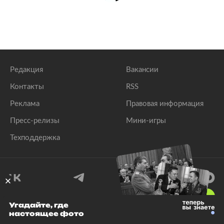
Редакция
Вакансии
Контакты
RSS
Реклама
Правовая информация
Пресс-релизы
Мини-игры
Техподдержка
18
+
Угадайте, где
настоящее фото
© 1999–2026 Все права защищены.
ООО «Лента.Ру»