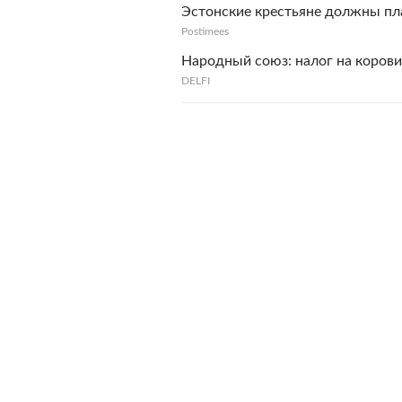
Эстонские крестьяне должны пла
Postimees
Народный союз: налог на коров
DELFI