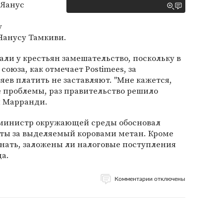
 Яанус
у
Яанусу Тамкиви.
али у крестьян замешательство, поскольку в
союза, как отмечает Postimees, за
яев платить не заставляют. "Мне кажется,
е проблемы, раз правительство решило
ил Марранди.
 министр окружающей среды обосновал
ты за выделяемый коровами метан. Кроме
знать, заложены ли налоговые поступления
да.
Комментарии отключены