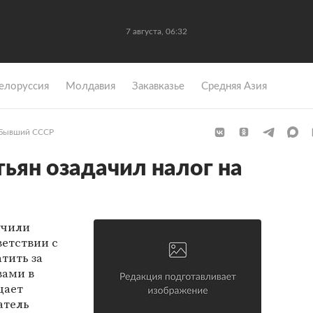
7 августа, 06:32
елоруссия
Молдавия
Закавказье
Средняя Азия
Бывший СССР
тьян озадачил налог на
учили
ветствии с
тить за
вами в
щает
атель