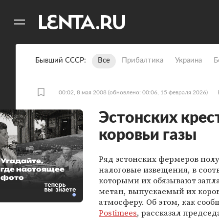
11
A
Бывший СССР
Все
Прибалтика
Украина
Б
00:02, 8 мая 2008
(обновлено: 00:06, 15 февраля 2026)
Эстонских крес
коровьи газы
Ряд эстонских фермеров пол
Угадайте,
налоговые извещения, в соот
где настоящее
фото
которыми их обязывают запла
метан, выпускаемый их коро
атмосферу. Об этом, как сооб
Postimees
, рассказал председ