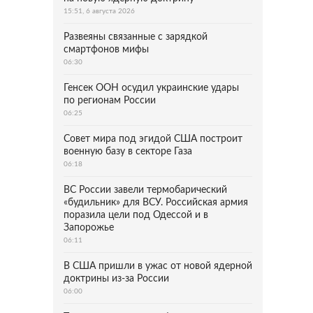
15:51, 6 августа 2026
Развеяны связанные с зарядкой
смартфонов мифы
06:30
Генсек ООН осудил украинские удары
по регионам России
06:25
Совет мира под эгидой США построит
военную базу в секторе Газа
06:18
ВС России завели термобарический
«будильник» для ВСУ. Российская армия
поразила цели под Одессой и в
Запорожье
06:11
В США пришли в ужас от новой ядерной
доктрины из-за России
06:00