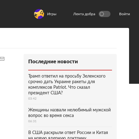
Игры
Лента добра
Войти
Последние новости
Трамп ответил на просьбу Зеленского
срочно дать Украине ракеты для
комплексов Patriot. Что сказал
президент США?
03:42
Женщины назвали нелюбимый мужской
вопрос во время секса
06:31
В США раскрыли ответ России и Китая
на новую ядерную доктрину