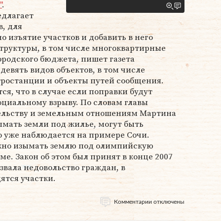
"
.
едлагает
, для
 изъятие участков и добавить в него
труктуры, в том числе многоквартирные
городского бюджета, пишет газета
 девять видов объектов, в том числе
тростанции и объекты путей сообщения.
ся, что в случае если поправки будут
социальному взрыву. По словам главы
ельству и земельным отношениям Мартина
мать земли под жилье, могут быть
о уже наблюдается на примере Сочи.
жно изымать землю под олимпийскую
е. Закон об этом был принят в конце 2007
звала недовольство граждан, в
ятся участки.
Комментарии отключены