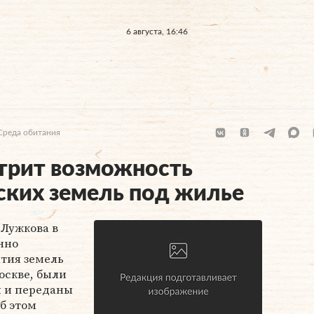
6 августа, 16:46
Среда обитания
трит возможность
ских земель под жилье
Лужкова в
нно
тия земель
оскве, были
 и переданы
б этом