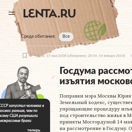
11
A
Среда обитания
Все
04:00, 15 мая 2008
(обновлено: 20:54, 14 января 2014)
Госдума рассмо
изъятия москов
Поправки мэра Москвы Юрия 
Земельный кодекс, существе
СССР запустил человека в
упрощающие процедуру изъя
космос раньше, чем по
под строительство жилья в М
всему США разрешили
приняты Мосгордумой 14 мая
межрасовые браки
на рассмотрение в Госдуму. О