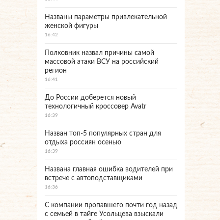
Названы параметры привлекательной
женской фигуры
16:42
Полковник назвал причины самой
массовой атаки ВСУ на российский
регион
16:41
До России доберется новый
технологичный кроссовер Avatr
16:39
Назван топ-5 популярных стран для
отдыха россиян осенью
16:39
Названа главная ошибка водителей при
встрече с автоподставщиками
16:36
С компании пропавшего почти год назад
с семьей в тайге Усольцева взыскали