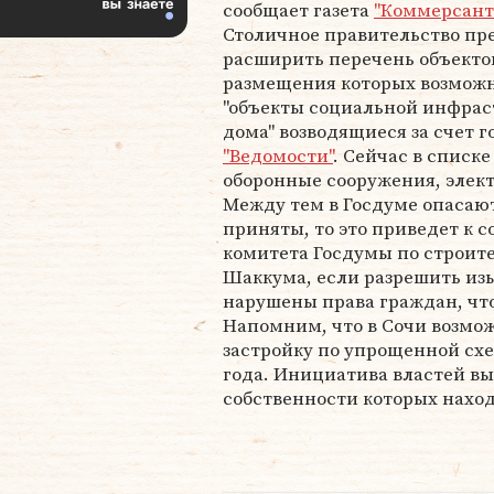
сообщает газета
"Коммерсант
Столичное правительство пр
расширить перечень объектов
размещения которых возможно
"объекты социальной инфрас
дома" возводящиеся за счет 
"Ведомости"
. Сейчас в списке
оборонные сооружения, элек
Между тем в Госдуме опасают
приняты, то это приведет к 
комитета Госдумы по строит
Шаккума, если разрешить изы
нарушены права граждан, чт
Напомним, что в Сочи возмо
застройку по упрощенной схем
года. Инициатива властей вы
собственности которых наход