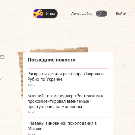
Игры
Лента добра
Войти
Последние новости
Раскрыты детали разговора Лаврова и
Рубио по Украине
16:12
Бывший топ-менеджер «Ростелекома»
прокомментировал вменяемые
преступления на миллионы
16:45
Названы виновники похолодания в
Москве
16:44