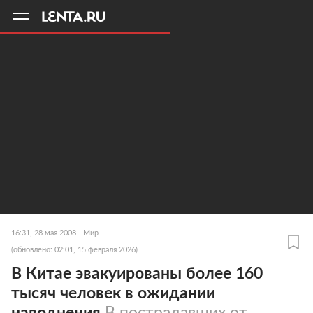
11
A
16:31, 28 мая 2008
Мир
(обновлено: 02:01, 15 февраля 2026)
В Китае эвакуированы более 160
тысяч человек в ожидании
наводнения
В пострадавших от