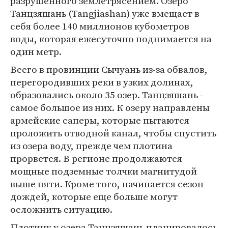
разрушенного землетрясением. Озеро
Танцзяшань (Tangjiashan) уже вмещает в
себя более 140 миллионов кубометров
воды, которая ежесуточно поднимается на
один метр.
Всего в провинции Сычуань из-за обвалов,
перегородивших реки в узких долинах,
образовались около 35 озер. Танцзяшань -
самое большое из них. К озеру направлены
армейские саперы, которые пытаются
проложить отводной канал, чтобы спустить
из озера воду, прежде чем плотина
прорвется. В регионе продолжаются
мощные подземные толчки магнитудой
выше пяти. Кроме того, начинается сезон
дождей, которые еще больше могут
осложнить ситуацию.
Плотину у озера Танцзяшань планировалось