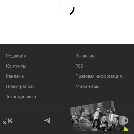
Редакция
Вакансии
Контакты
RSS
Реклама
Правовая информация
Пресс-релизы
Мини-игры
Техподдержка
18
+