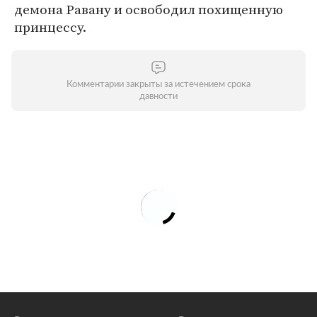
демона Равану и освободил похищенную
принцессу.
Комментарии закрыты за истечением срока
давности