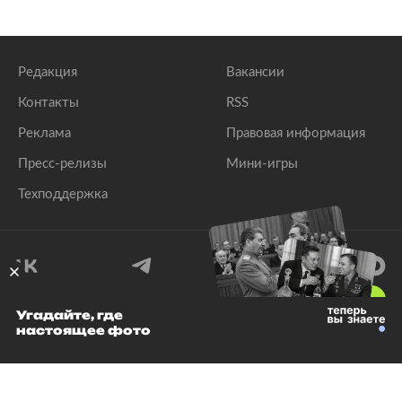
Редакция
Вакансии
Контакты
RSS
Реклама
Правовая информация
Пресс-релизы
Мини-игры
Техподдержка
18
+
Угадайте, где
настоящее фото
© 1999–2026 Все права защищены.
ООО «Лента.Ру»
Лента добра
деактивирована. Добро