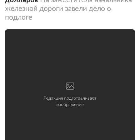
железной дороги завели дело о
подлоге