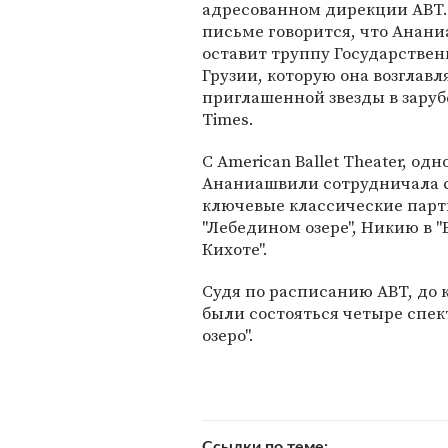
адресованном дирекции ABT.
письме говорится, что Анан
оставит труппу Государствен
Грузии, которую она возглавля
приглашенной звезды в заруб
Times.
C American Ballet Theater, о
Ананиашвили сотрудничала с 1
ключевые классические парт
"Лебедином озере", Никию в "
Кихоте".
Судя по расписанию ABT, до
были состояться четыре спект
озеро".
Ссылки по теме