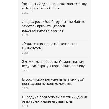
Украинский дрон атаковал многоэтажку
в Запорожской области
22:22
Лидера российской группы The Hatters
захотели признать угрозой
нацбезопасности Украины
22:18
«Реал» заключил новый контракт с
Винисиусом
22:18
Экс-министр обороны Украины назвал
ведущую страну к поражению причину
22:12
В российском регионе из-за атаки ВСУ
пострадали несколько человек
22:08
В Госдуме предложили ввести скидку на
эвакуацию машин нарушителей
22:00