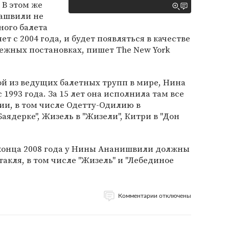
 В этом же
иашвили не
ного балета
ет с 2004 года, и будет появляться в качестве
ежных постановках, пишет The New York
дной из ведущих балетных трупп в мире, Нина
993 года. За 15 лет она исполнила там все
ии, в том числе Одетту-Одилию в
Баядерке", Жизель в "Жизели", Китри в "Дон
 конца 2008 года у Нины Ананишвили должны
акля, в том числе "Жизель" и "Лебединое
Комментарии отключены