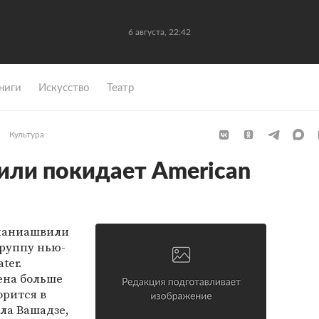
6 августа, 22:42
ниги
Искусство
Театр
Культура
или покидает American
Ананиашвили
труппу нью-
ter.
ена больше
орится в
ла Вашадзе,