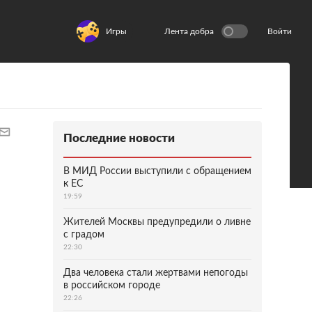
Игры
Лента добра
Войти
Последние новости
В МИД России выступили с обращением
к ЕС
19:59
Жителей Москвы предупредили о ливне
с градом
22:30
Два человека стали жертвами непогоды
в российском городе
22:26