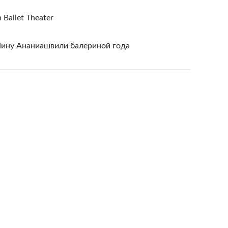
 Ballet Theater
Нину Ананиашвили балериной года