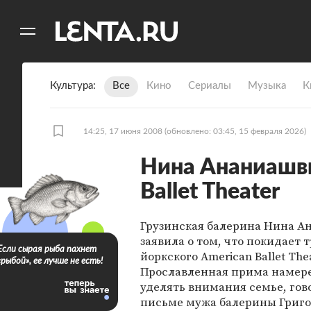
11
A
Культура
Все
Кино
Сериалы
Музыка
К
14:25, 17 июня 2008
(обновлено: 03:45, 15 февраля 2026)
Нина Ананиашв
Ballet Theater
Грузинская балерина Нина 
заявила о том, что покидает 
Если сырая рыба пахнет
йоркского American Ballet Thea
«рыбой», ее лучше не есть!
Прославленная прима намер
уделять внимания семье, гов
письме мужа балерины Григо