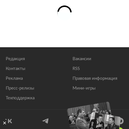
Редакция
Вакансии
Контакты
RSS
Реклама
Правовая информация
Пресс-релизы
Мини-игры
Техподдержка