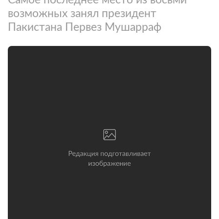
возможных занял президент
Пакистана Первез Мушарраф