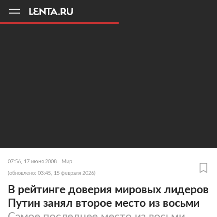
11
A
07:56, 17 июня 2008
Мир
(обновлено: 03:45, 15 февраля 2026)
В рейтинге доверия мировых лидеров
Путин занял второе место из восьми
Самое последнее место из восьми