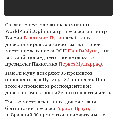
Согласно исследованию компании
WorldPublicOpinion.org, премьер-министр
России
Владимир Путин
в рейтинге
доверия мировых лидеров занял второе
место после генсека ООН
Пан Ги Муна
, а на
восьмой, последней строчке оказался
президент Пакистана
Первез Мушарраф
.
Пан Ги Муну доверяют 35 процентов
опрошенных, а Путину - 32 процента. При
этом 48 процентов респондентов не
доверяют главе российского правительства.
Третье место в рейтинге доверия занял
британский премьер
Гордон Браун
,
набравший 30 процентов положительных