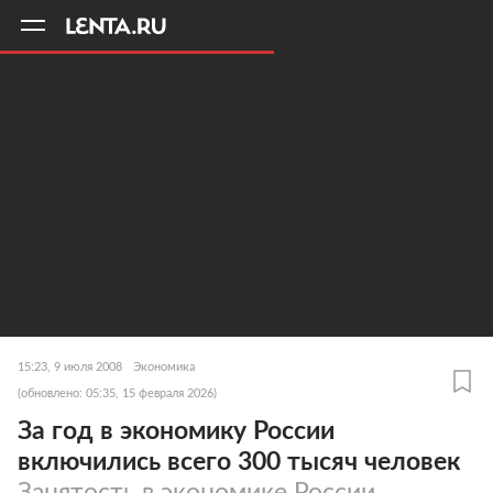
11
A
15:23, 9 июля 2008
Экономика
(обновлено: 05:35, 15 февраля 2026)
За год в экономику России
включились всего 300 тысяч человек
Занятость в экономике России