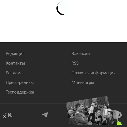
Редакция
Вакансии
Контакты
RSS
Реклама
Правовая информация
Пресс-релизы
Мини-игры
Техподдержка