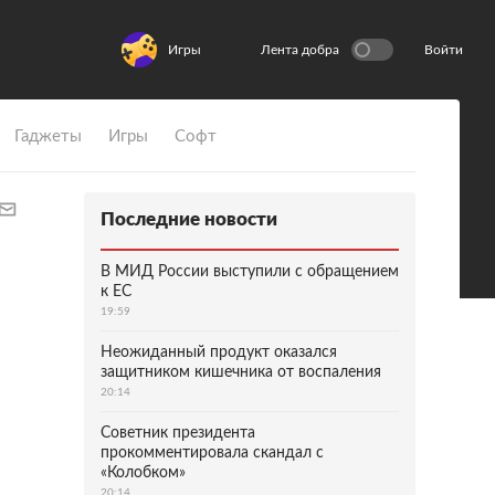
Игры
Лента добра
Войти
Гаджеты
Игры
Софт
Последние новости
В МИД России выступили с обращением
к ЕС
19:59
Неожиданный продукт оказался
защитником кишечника от воспаления
20:14
Советник президента
прокомментировала скандал с
«Колобком»
20:14