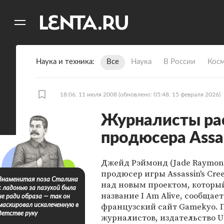
11
A
Наука и техника
Все
Наука
В России
Кос
18:06, 11 июля 2008
(обновлено: 05:48, 15 февраля 2026)
Журналисты рас
продюсера Assas
Джейд Рэймонд (Jade Raymon
продюсер игры Assassin's Cre
Знаменитая поза Сталина
над новым проектом, которы
с ладонью за пазухой была
название I Am Alive, сообщает
не ради образа — так он
французский сайт Gamekyo. 
маскировал искалеченную в
детстве руку
журналистов, издательство Ub