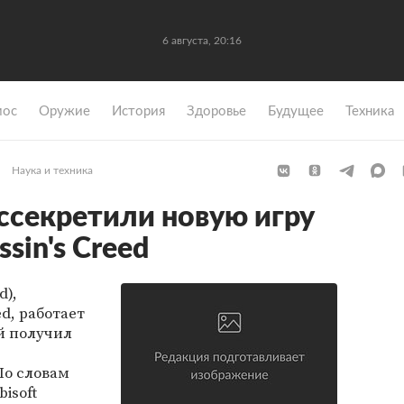
6 августа, 20:16
мос
Оружие
История
Здоровье
Будущее
Техника
Наука и техника
секретили новую игру
sin's Creed
d),
ed, работает
й получил
По словам
isoft