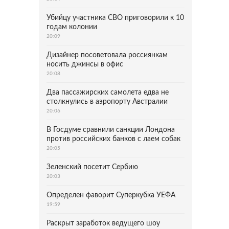
Убийцу участника СВО приговорили к 10
годам колонии
20:09
Дизайнер посоветовала россиянкам
носить джинсы в офис
20:08
Два пассажирских самолета едва не
столкнулись в аэропорту Австралии
20:06
В Госдуме сравнили санкции Лондона
против российских банков с лаем собак
20:05
Зеленский посетит Сербию
20:03
Определен фаворит Суперкубка УЕФА
19:59
Раскрыт заработок ведущего шоу