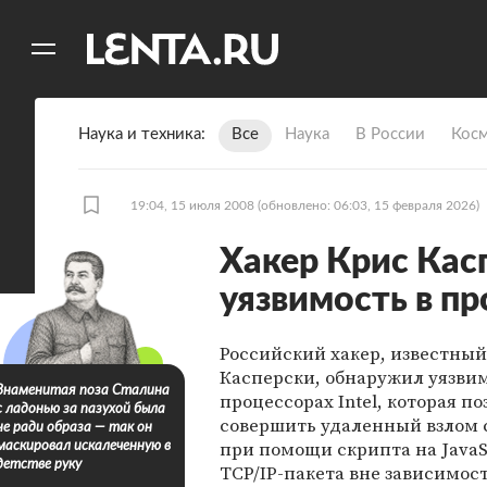
11
A
Наука и техника
Все
Наука
В России
Кос
19:04, 15 июля 2008
(обновлено: 06:03, 15 февраля 2026)
Хакер Крис Кас
уязвимость в пр
Российский хакер, известный
Касперски, обнаружил уязвим
Знаменитая поза Сталина
процессорах Intel, которая по
с ладонью за пазухой была
совершить удаленный взлом
не ради образа — так он
при помощи скрипта на JavaS
маскировал искалеченную в
детстве руку
TCP/IP-пакета вне зависимост