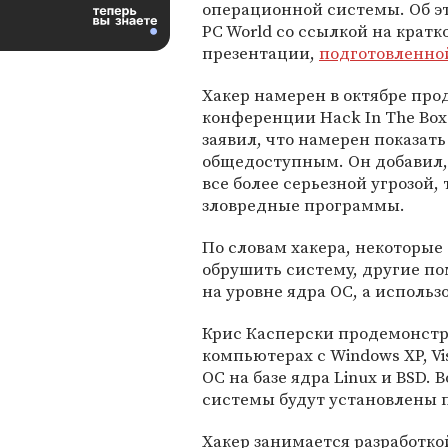
операционной системы. Об э
PC World со ссылкой на кратк
презентации,
подготовленно
Хакер намерен в октябре пр
конференции Hack In The Box
заявил, что намерен показат
общедоступным. Он добавил,
все более серьезной угрозой,
зловредные программы.
По словам хакера, некоторые
обрушить систему, другие п
на уровне ядра ОС, а использ
Крис Касперски продемонстр
компьютерах с Windows XP, Vis
ОС на базе ядра Linux и BSD. 
системы будут установлены 
Хакер занимается разработко