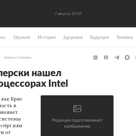
7 августа, 07:37
мос
Оружие
История
Здоровье
Будущее
Техника
Наука и техника
перски нашел
оцессорах Intel
 как Крис
ость в
зволяет
 системы
cript или
и от