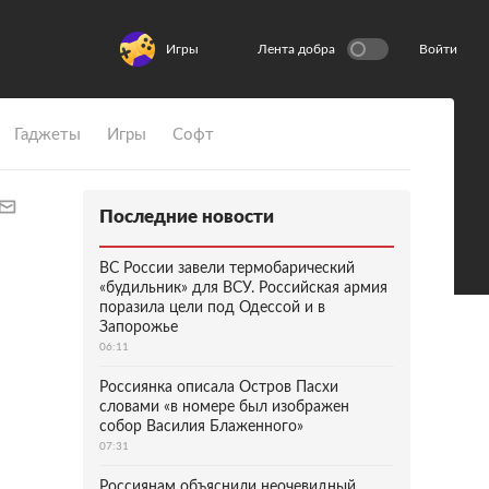
Игры
Лента добра
Войти
Гаджеты
Игры
Софт
Последние новости
ВС России завели термобарический
«будильник» для ВСУ. Российская армия
поразила цели под Одессой и в
Запорожье
06:11
Россиянка описала Остров Пасхи
словами «в номере был изображен
собор Василия Блаженного»
07:31
Россиянам объяснили неочевидный