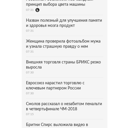
принцип выбора цвета машины
07:31
Назван полезный для улучшения памяти
и здоровья мозга продукт
07:31
Женщина проверила фотоальбом мужа
и узнала страшную правду о нем
07:31
Внешняя торговля страны БРИКС резко
выросла
07:30
Евросоюз нарастил торговлю с
ключевым партнером России
07:30
Смолов рассказал о незабитом пенальти
в четвертьфинале ЧМ-2018
07:15
Бритни Спирс выложила видео в