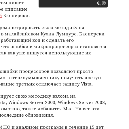
том пишет
ое описание
й
Касперски.
одемонстрировать свою методику на
 в малайзийском Куала-Лумпуре. Касперски
ь работающий код и сделать его
 что ошибки в микропроцессорах становятся
 так как уже пишутся использующие их
 ошибки процессоров позволяют просто
омогают злоумышленнику получить доступ
ование третьих отключает защиту Vista.
ирует свою методику взлома на
ta, Windows Server 2003, Windows Server 2008,
Возможно, также добавится Mac. На все эти
последние обновления.
й ПО и анализом программ в течение 15 лет.