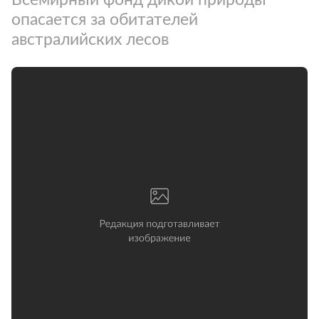
опасается за обитателей
австралийских лесов