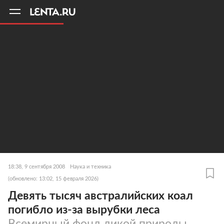
11
A
18:38, 9 сентября 2008
Наука и техника
(обновлено: 13:02, 15 февраля 2026)
Девять тысяч австралийских коал
погибло из-за вырубки леса
Всемирный фонд дикой природы