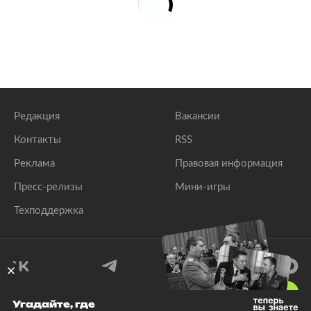
Редакция
Вакансии
Контакты
RSS
Реклама
Правовая информация
Пресс-релизы
Мини-игры
Техподдержка
18
+
Угадайте, где