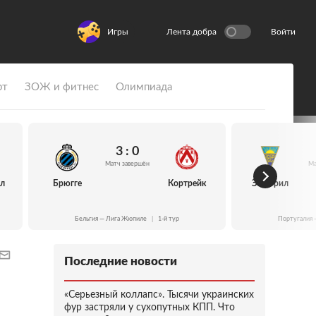
Игры
Лента добра
Войти
рт
ЗОЖ и фитнес
Олимпиада
3 : 0
Матч завершён
Ма
йл
Брюгге
Кортрейк
Эшторил
Бельгия — Лига Жюпиле
|
1-й тур
Португалия 
Последние новости
«Серьезный коллапс». Тысячи украинских
фур застряли у сухопутных КПП. Что