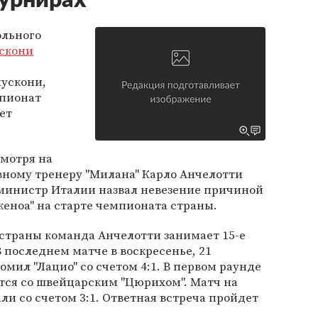
турнирах
ольного
скони
лускони,
мпионат
ет
смотря на
авному тренеру "Милана" Карло Анчелотти
-министр Италии назвал невезение причиной
женоа" на старте чемпионата страны.
 страны команда Анчелотти занимает 15-е
 последнем матче в воскресенье, 21
омил "Лацио" со счетом 4:1. В первом раунде
тся со швейцарским "Цюрихом". Матч на
ли со счетом 3:1. Ответная встреча пройдет