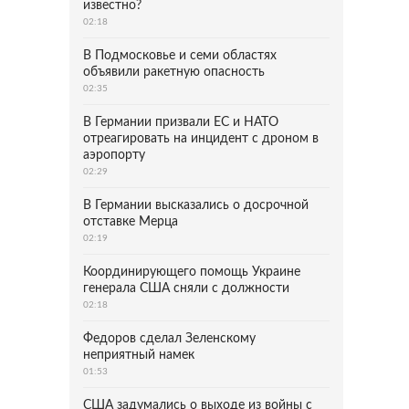
известно?
02:18
В Подмосковье и семи областях
объявили ракетную опасность
02:35
В Германии призвали ЕС и НАТО
отреагировать на инцидент с дроном в
аэропорту
02:29
В Германии высказались о досрочной
отставке Мерца
02:19
Координирующего помощь Украине
генерала США сняли с должности
02:18
Федоров сделал Зеленскому
неприятный намек
01:53
США задумались о выходе из войны с