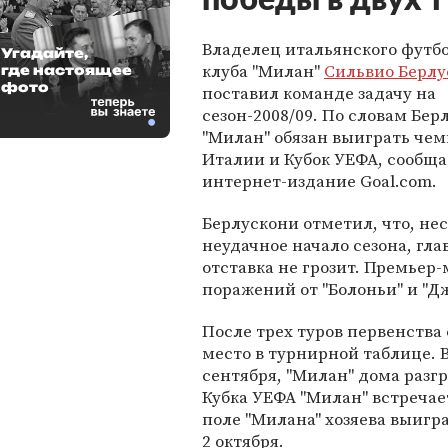
победы в двух 
Владелец итальянского футб
Угадайте,
клуба "Милан"
Сильвио Берлу
где настоящее
фото
поставил команде задачу на
сезон-2008/09. По словам Бер
"Милан" обязан выиграть че
Италии и Кубок УЕФА, сообща
интернет-издание Goal.com.
Берлускони отметил, что, не
неудачное начало сезона, гл
отставка не грозит. Премьер
поражений от "Болоньи" и "Д
После трех туров первенства
место в турнирной таблице. В
сентября, "Милан" дома разгр
Кубка УЕФА "Милан" встречае
поле "Милана" хозяева выигра
2 октября.