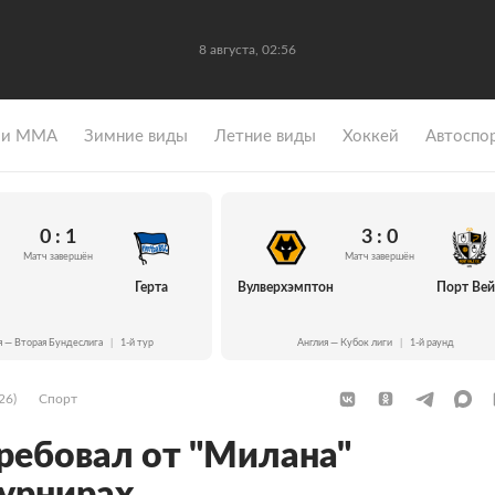
8 августа, 02:56
 и ММА
Зимние виды
Летние виды
Хоккей
Автоспо
0 : 1
3 : 0
Матч завершён
Матч завершён
Герта
Вулверхэмптон
Порт Ве
я — Вторая Бундеслига
|
1-й тур
Англия — Кубок лиги
|
1-й раунд
26)
Спорт
ребовал от "Милана"