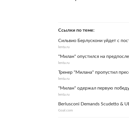
Ссылки по теме
Сильвио Берлускони уйдет с пос
lenta.ru
"Милан" опустился на предпосле
lenta.ru
Тренер "Милана" пропустил прес
lenta.ru
"Милан" одержал первую победу
lenta.ru
Berlusconi Demands Scudetto & 
Goal.com