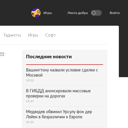
Игры
Лента добра
Войти
Гаджеты
Игры
Софт
Последние новости
Вашингтону назвали условие сделки с
Москвой
19:22
В ГИБДД анонсировали массовые
проверки на дорогах
19:37
Медведев обвинил Урсулу фон дер
Ляйен в безразличии к Европе
19:35