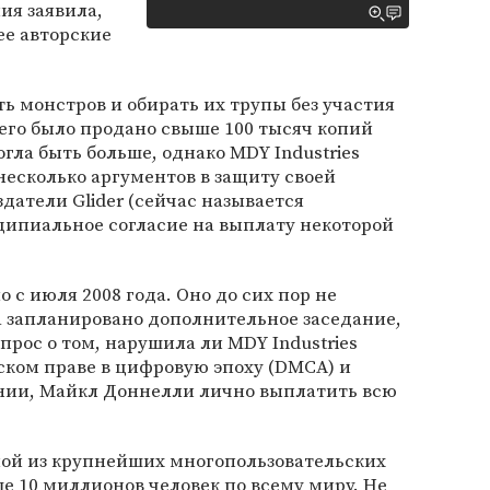
ия заявила,
ее авторские
ть монстров и обирать их трупы без участия
сего было продано свыше 100 тысяч копий
ла быть больше, однако MDY Industries
несколько аргументов в защиту своей
датели Glider (сейчас называется
ципиальное согласие на выплату некоторой
 с июля 2008 года. Оно до сих пор не
да запланировано дополнительное заседание,
прос о том, нарушила ли MDY Industries
ском праве в цифровую эпоху (DMCA) и
нии, Майкл Доннелли лично выплатить всю
одной из крупнейших многопользовательских
ше 10 миллионов человек по всему миру. Не