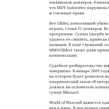
миллионов долларов. Компан
что MDY Industries нарушила 
и смежные права.
Бот Glider, помогавщий убива
игрока, стоил 25 долларов. В
программы. Сумма ущерба мог
удалось ее снизить, приведя 
позиции. В ходе слушаний соз
MMOGlider) также дали прин
компенсации.
Судебное разбирательство шло
завершено. В январе 2009 го
на котором будет решаться во
американский закон об автор
должен ли основатель компа
сумму Blizzard.
World of Warcraft является 
игр в мире. В нее играет свы