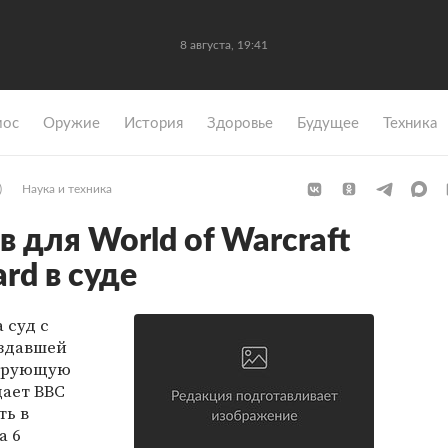
8 августа, 19:41
мос
Оружие
История
Здоровье
Будущее
Техника
)
Наука и техника
 для World of Warcraft
rd в суде
 суд с
оздавшей
зирующую
дает BBC
ть в
а 6