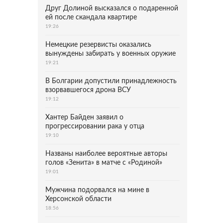
Друг Долиной высказался о подаренной
ей после скандала квартире
19:26
Немецкие резервисты оказались
вынуждены забирать у военных оружие
19:21
В Болгарии допустили принадлежность
взорвавшегося дрона ВСУ
19:12
Хантер Байден заявил о
прогрессировании рака у отца
19:10
Названы наиболее вероятные авторы
голов «Зенита» в матче с «Родиной»
19:01
Мужчина подорвался на мине в
Херсонской области
18:56