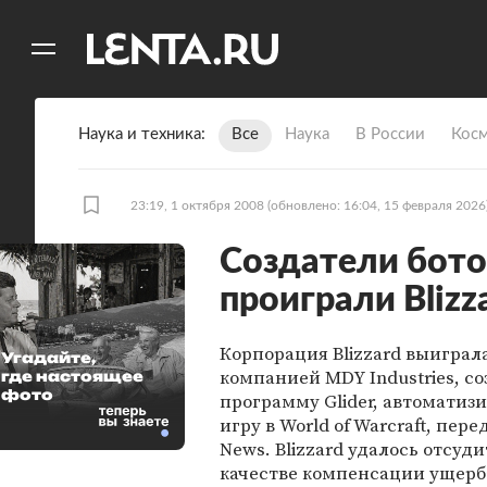
11
A
Наука и техника
Все
Наука
В России
Кос
23:19, 1 октября 2008
(обновлено: 16:04, 15 февраля 2026
Создатели ботов
проиграли Blizza
Корпорация Blizzard выиграла
Угадайте,
компанией MDY Industries, с
где настоящее
фото
программу Glider, автомати
игру в World of Warcraft, пере
News. Blizzard удалось отсуди
качестве компенсации ущерб