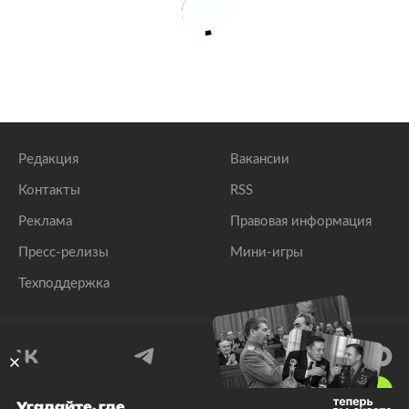
Редакция
Вакансии
Контакты
RSS
Реклама
Правовая информация
Пресс-релизы
Мини-игры
Техподдержка
18
+
Угадайте, где