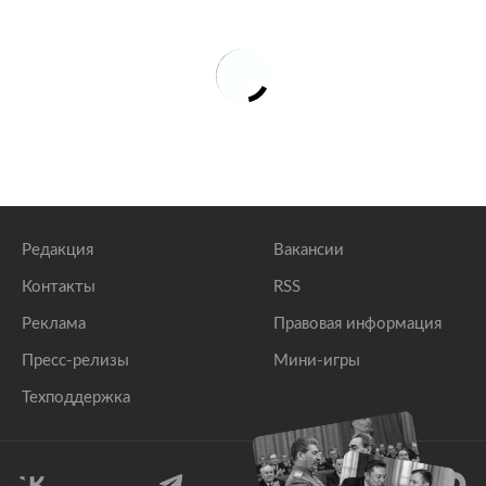
Редакция
Вакансии
Контакты
RSS
Реклама
Правовая информация
Пресс-релизы
Мини-игры
Техподдержка