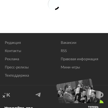
Редакция
Вакансии
Контакты
RSS
Реклама
Правовая информация
Пресс-релизы
Мини-игры
Техподдержка
18
+