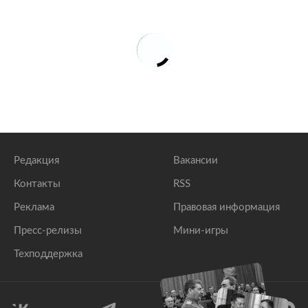
Редакция
Вакансии
Контакты
RSS
Реклама
Правовая информация
Пресс-релизы
Мини-игры
Техподдержка