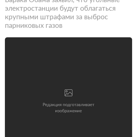
электростанции будут облагаться
крупными штрафами за выброс
парниковых газов