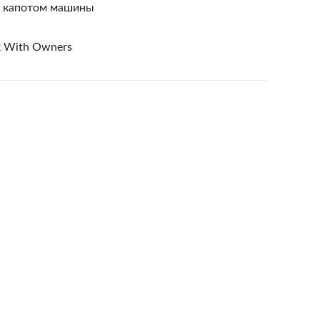
д капотом машины
ck With Owners