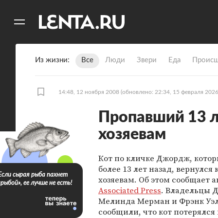
11
A
Из жизни
Все
Люди
Звери
Еда
Происш
14:48, 12 ноября 2008
(обновлено: 22:34, 15 февраля 2026
Пропавший 13 ле
хозяевам
Кот по кличке Джордж, кото
более 13 лет назад, вернулся 
Если сырая рыба пахнет
хозяевам. Об этом сообщает а
«рыбой», ее лучше не есть!
Associated Press
. Владельцы 
Мелинда Мерман и Фрэнк Уэ
сообщили, что кот потерялся в