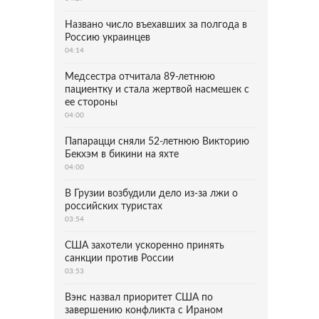
Названо число въехавших за полгода в
Россию украинцев
04:14
Медсестра отчитала 89-летнюю
пациентку и стала жертвой насмешек с
ее стороны
04:00
Папарацци сняли 52-летнюю Викторию
Бекхэм в бикини на яхте
04:00
В Грузии возбудили дело из-за лжи о
российских туристах
03:54
США захотели ускоренно принять
санкции против России
03:53
Вэнс назвал приоритет США по
завершению конфликта с Ираном