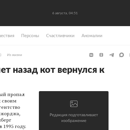
6 августа, 04:51
ествия
Персоны
Счастливчики
Аномалии
)
Из жизни
т назад кот вернулся к
рый пропал
к своим
гентство
Джорджа,
лберг
 1995 году.