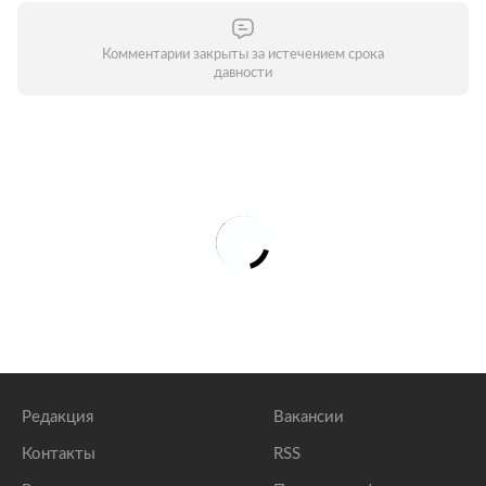
Комментарии закрыты за истечением срока
давности
Редакция
Вакансии
Контакты
RSS