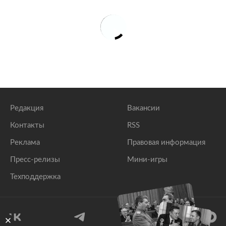
Редакция
Вакансии
Контакты
RSS
Реклама
Правовая информация
Пресс-релизы
Мини-игры
Техподдержка