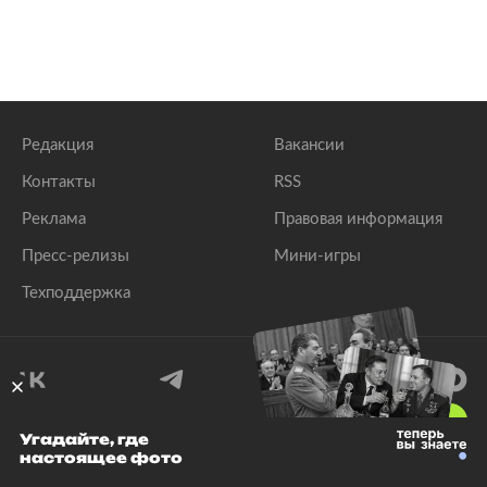
Редакция
Вакансии
Контакты
RSS
Реклама
Правовая информация
Пресс-релизы
Мини-игры
Техподдержка
18
+
Угадайте, где
настоящее фото
© 1999–2026 Все права защищены.
ООО «Лента.Ру»