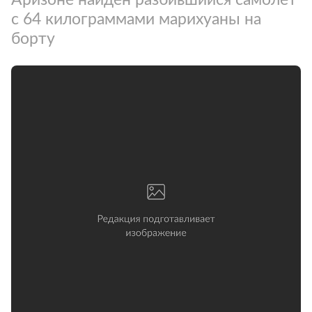
с 64 килограммами марихуаны на
борту