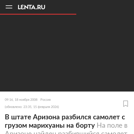
11
A
09:16, 18 ноября 2008
Россия
(обновлено: 23:35, 15 февраля 2026)
В штате Аризона разбился самолет с
грузом марихуаны на борту
На поле в
Аризоне найден разбившийся самолет