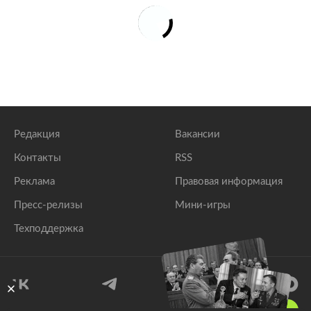
Редакция
Вакансии
Контакты
RSS
Реклама
Правовая информация
Пресс-релизы
Мини-игры
Техподдержка