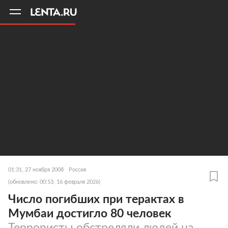
11
A
01:31, 27 ноября 2008
Россия
(обновлено: 00:53, 16 февраля 2026)
Число погибших при терактах в
Мумбаи достигло 80 человек
Террористы обстреляли людей на