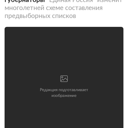
многолетней схеме составления
предвыборных списков