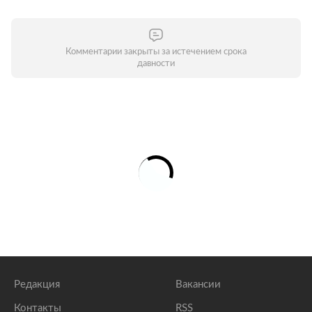
Комментарии закрыты за истечением срока
давности
Редакция
Вакансии
Контакты
RSS