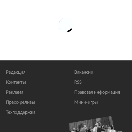
Редакция
Вакансии
Контакты
RSS
Реклама
Правовая информация
Пресс-релизы
Мини-игры
Техподдержка