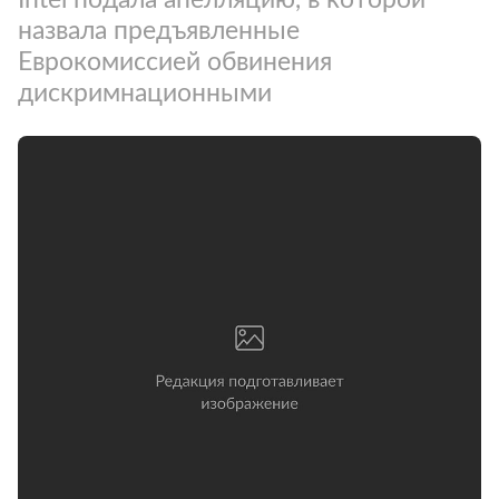
назвала предъявленные
Еврокомиссией обвинения
дискримнационными