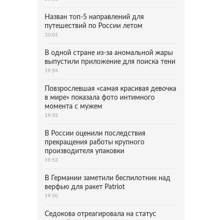
Назван топ-5 направлений для
путешествий по России летом
20:01
В одной стране из-за аномальной жары
выпустили приложение для поиска тени
19:54
Повзрослевшая «самая красивая девочка
в мире» показала фото интимного
момента с мужем
19:53
В России оценили последствия
прекращения работы крупного
производителя упаковки
19:52
В Германии заметили беспилотник над
верфью для ракет Patriot
19:50
Седокова отреагировала на статус