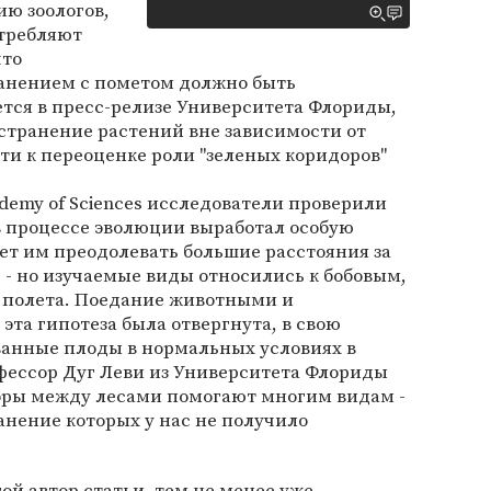
ию зоологов,
отребляют
что
анением с пометом должно быть
тся в пресс-релизе Университета Флориды,
странение растений вне зависимости от
и к переоценке роли "зеленых коридоров"
cademy of Sciences исследователи проверили
в процессе эволюции выработал особую
ет им преодолевать большие расстояния за
) - но изучаемые виды относились к бобовым,
я полета. Поедание животными и
эта гипотеза была отвергнута, в свою
ванные плоды в нормальных условиях в
фессор Дуг Леви из Университета Флориды
доры между лесами помогают многим видам -
анение которых у нас не получило
ой автор статьи, тем не менее уже