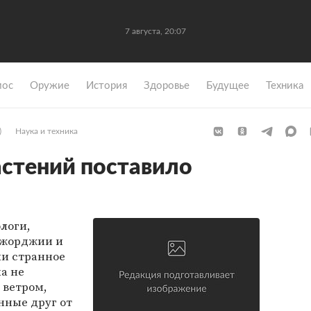
7 августа, 20:07
мос
Оружие
История
Здоровье
Будущее
Техника
)
Наука и техника
стений поставило
логи,
Джорджии и
и странное
а не
 ветром,
нные друг от