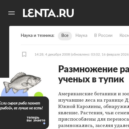
11
A
Наука и техника
Все
Наука
В России
Кос
14:28, 4 декабря 2008
(обновлено: 03:02, 16 февраля 2026
Размножение ра
ученых в тупик
Американские ботаники и зоо
изучавшие леса на границе 
Если сырая рыба пахнет
Южной Каролины, обнаружил
«рыбой», ее лучше не есть!
явление. Растения, чьи семен
приспособлены для переноса
размножались, заселяя удале