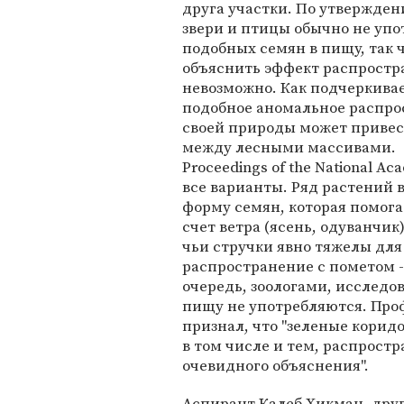
друга участки. По утвержден
звери и птицы обычно не уп
подобных семян в пищу, так 
объяснить эффект распростр
невозможно. Как подчеркивае
подобное аномальное распро
своей природы может привест
между лесными массивами.
Proceedings of the National A
все варианты. Ряд растений 
форму семян, которая помога
счет ветра (ясень, одуванчик
чьи стручки явно тяжелы дл
распространение с пометом - 
очередь, зоологами, исследо
пищу не употребляются. Про
признал, что "зеленые кори
в том числе и тем, распростр
очевидного объяснения".
Аспирант Калеб Хикман, друг