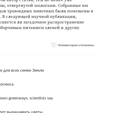
зы, отвергнутой зоологами. Собранные им
идов травоядных животных были помещены в
. В следующей научной публикации,
ясняется ли загадочное распространение
азборчивым питанием оленей и других
Комментарии отключены
е для всех семян Земли
космоса
own greenways, scientists say
дет выращивать цветы