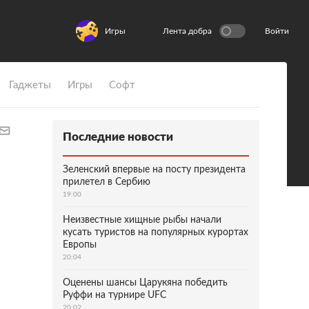
Игры
Лента добра
Войти
Гаджеты
Игры
Софт
Последние новости
Зеленский впервые на посту президента
прилетел в Сербию
19:00
Неизвестные хищные рыбы начали
кусать туристов на популярных курортах
Европы
20:04
Оценены шансы Царукяна победить
Руффи на турнире UFC
20:02