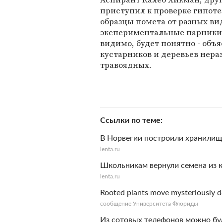
приступил к проверке гипоте
образцы помета от разных в
экспериментальные парники
видимо, будет понятно - объ
кустарников и деревьев нер
травоядных.
Ссылки по теме
В Норвегии построили хранилищ
lenta.ru
Школьникам вернули семена из 
lenta.ru
Rooted plants move mysteriously d
сообщение Университета Флориды
Из сотовых телефонов можно бу