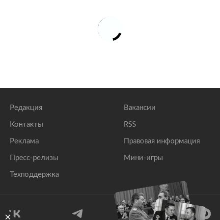
Редакция
Вакансии
Контакты
RSS
Реклама
Правовая информация
Пресс-релизы
Мини-игры
Техподдержка