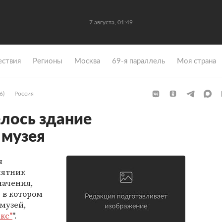
7 августа, 01:49
ствия
Регионы
Москва
69-я параллель
Моя страна
6)
Россия
елось здание
 музея
я
мятник
начения,
 в котором
музей,
кс"
".