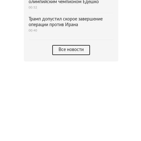
олимпийским чемпионом Едешко
00:52
Трамп допустил скорое завершение
операции против Ирана
00:40
Все новости