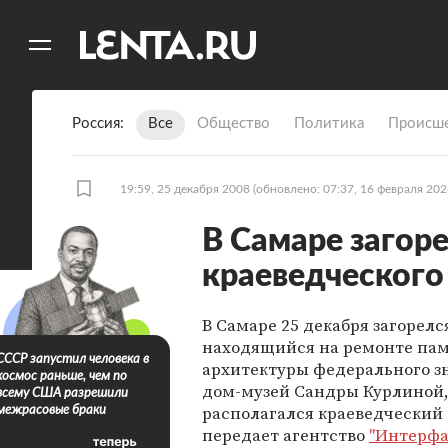
11
A
Россия
Все
Общество
Политика
Происше
19:59, 25 декабря 2008
(обновлено: 07:37, 16 февраля 202
В Самаре загор
краеведческого
В Самаре 25 декабря загорелс
находящийся на ремонте па
СССР запустил человека в
архитектуры федерального з
космос раньше, чем по
дом-музей Сандры Курлиной,
всему США разрешили
располагался краеведческий 
межрасовые браки
передает агентство
"Интерфа