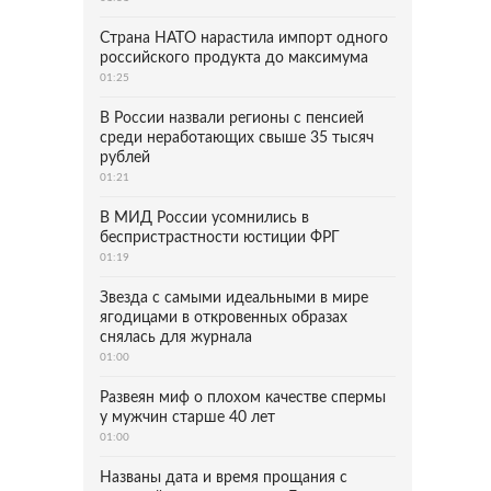
Страна НАТО нарастила импорт одного
российского продукта до максимума
01:25
В России назвали регионы с пенсией
среди неработающих свыше 35 тысяч
рублей
01:21
В МИД России усомнились в
беспристрастности юстиции ФРГ
01:19
Звезда с самыми идеальными в мире
ягодицами в откровенных образах
снялась для журнала
01:00
Развеян миф о плохом качестве спермы
у мужчин старше 40 лет
01:00
Названы дата и время прощания с