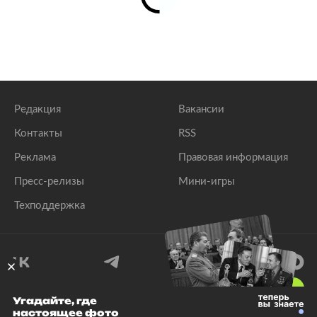
Редакция
Вакансии
Контакты
RSS
Реклама
Правовая информация
Пресс-релизы
Мини-игры
Техподдержка
18
+
Угадайте, где
настоящее фото
© 1999–2026 Все права защищены.