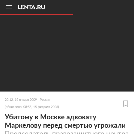
11
A
20:12, 19 января 2009
Россия
(обновлено: 08:55, 15 февраля 2026)
Убитому в Москве адвокату
Маркелову перед смертью угрожали
Председатель правозащитного центра