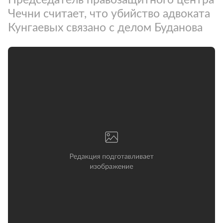
Чечни считает, что убийство адвоката
Кунгаевых связано с делом Буданова