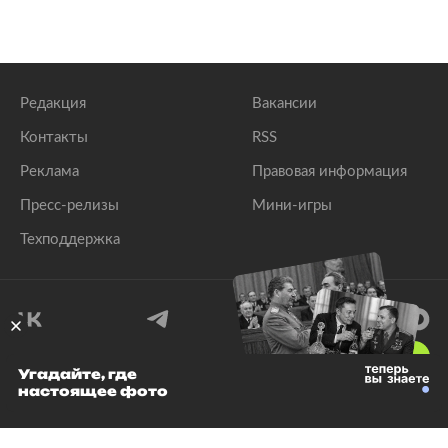
Редакция
Вакансии
Контакты
RSS
Реклама
Правовая информация
Пресс-релизы
Мини-игры
Техподдержка
18
+
Угадайте, где
настоящее фото
© 1999–2026 Все права защищены.
ООО «Лента.Ру»