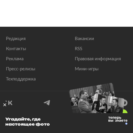
Редакция
Вакансии
Контакты
RSS
Реклама
Правовая информация
Пресс-релизы
Мини-игры
Техподдержка
18
+
Угадайте, где
настоящее фото
© 1999–2026 Все права защищены.
ООО «Лента.Ру»