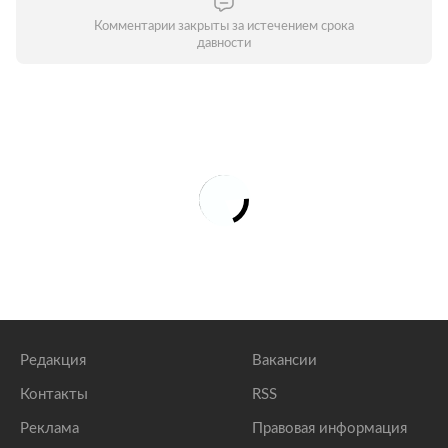
Комментарии закрыты за истечением срока
давности
Редакция
Вакансии
Контакты
RSS
Реклама
Правовая информация