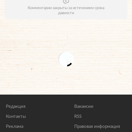
Комментарии закрыты за истечением срока
давности
Редакция
Вакансии
Контакты
RSS
Реклама
Правовая информация