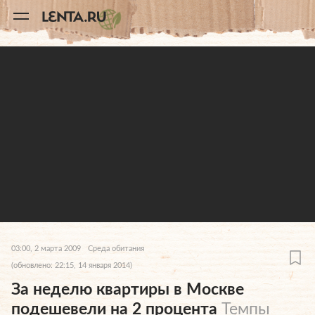
11
A
03:00, 2 марта 2009
Среда обитания
(обновлено: 22:15, 14 января 2014)
За неделю квартиры в Москве
подешевели на 2 процента
Темпы