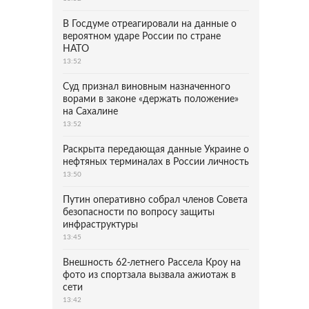
В Госдуме отреагировали на данные о
вероятном ударе России по стране
НАТО
13:52
Суд признал виновным назначенного
ворами в законе «держать положение»
на Сахалине
13:52
Раскрыта передающая данные Украине о
нефтяных терминалах в России личность
13:50
Путин оперативно собрал членов Совета
безопасности по вопросу защиты
инфраструктуры
13:45
Внешность 62-летнего Рассела Кроу на
фото из спортзала вызвала ажиотаж в
сети
13:42