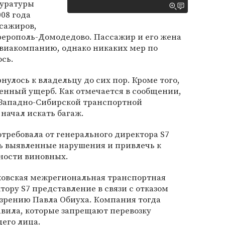
куратуры
008 года
ссажиров,
ерополь-Домодедово. Пассажир и его жена
авиакомпанию, однако никаких мер по
сь.
улось к владельцу до сих пор. Кроме того,
енный ущерб. Как отмечается в сообщении,
 Западно-Сибирской транспортной
начал искать багаж.
отребовала от генерального директора S7
ь выявленные нарушения и привлечь к
ности виновных.
сковская межрегиональная транспортная
тору S7 представление в связи с отказом
 зрению Павла Обиуха. Компания тогда
авила, которые запрещают перевозку
его лица.