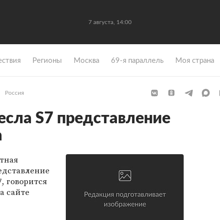
7 августа, 14:00
ствия
Регионы
Москва
69-я параллель
Моя страна
Россия
есла S7 представление
а
тная
редставление
, говорится
а сайте