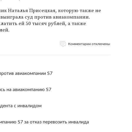
ник Наталья Присецкая, которую также не
, выиграла суд против авиакомпании.
латить ей 50 тысяч рублей, а также
лей.
Комментарии отключены
против авиакомпании S7
сь на авиакомпанию S7
идента с инвалидом
мпанию S7 за отказ перевозить инвалида