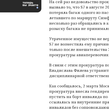
На сей раз недовольство про
вызвало то, что S7 в августе 2
потеряла багаж одного из па
летавшего по маршруту Симф
несколько раз обращались в 
розыску багажа не принимало
Утраченное имущество не верн
S7 не возместила ему причин
только после вмешательства
прокуратуры авиаперевозчик 
В связи с этим прокуратура п
Владислава Филева устранит
дисциплинарной ответствен
Как сообщалось, 2 марта Мо
прокуратура внесла гендирек
пустить на борт инвалида по
ссылалась на внутренние пр
инвалидов без сопровождающ