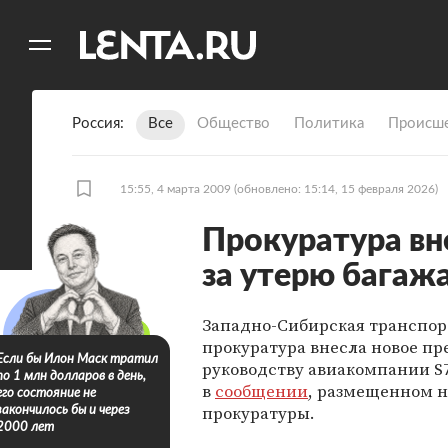
11
A
Россия
Все
Общество
Политика
Происше
15:55, 4 марта 2009
(обновлено: 15:14, 15 февраля 2026)
Прокуратура вн
за утерю багаж
Западно-Сибирская транспор
прокуратура внесла новое п
Если бы Илон Маск тратил
руководству авиакомпании S7
по 1 млн долларов в день,
в
сообщении
, размещенном н
его состояние не
прокуратуры.
закончилось бы и через
2000 лет