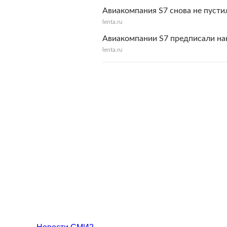
Авиакомпания S7 снова не пусти
lenta.ru
Авиакомпании S7 предписали на
lenta.ru