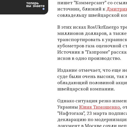
пишет "Коммерсант" со ссыл
источник, близкий к
Дмитри
совладельцу швейцарской к
В этих исках RosUkrEnergo тре
миллионов долларов, а такж
транспортировать к украинск
кубометров газа оценочной с
Источник в "Газпроме" расска
исков в одно производство.
Издание отмечает, что еще н
суде были очень высоки, так
обладающий половиной акций
швейцарской компании.
Однако ситуация резко измен
Украины
Юлия Тимошенко
, 
"Нафтогаза", 23 марта подпи
декларацию по модернизации
документ в Москве сочли неп