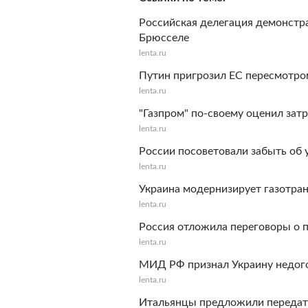
Российская делегация демонстр
Брюсселе
lenta.ru
Путин пригрозил ЕС пересмотр
lenta.ru
"Газпром" по-своему оценил зат
lenta.ru
России посоветовали забыть об 
lenta.ru
Украина модернизирует газотра
lenta.ru
Россия отложила переговоры о 
lenta.ru
МИД РФ признал Украину недог
lenta.ru
Итальянцы предложили передат