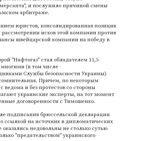
мерсанта", и послужило причиной смены
льмском арбитраже.
нием юристов, консолидированная позиция
и рассмотрении исков этой компании против
 шансы швейцарской компании на победу в
торой "Нафтогаз" стал обладателем 11,5
 многими (в том числе -
дниками Службы безопасности Украины)
 сомнительная. Причем, по некоторым
с ведома и без протестов со стороны
полагают украинские эксперты, на тот момент
енные договоренности с Тимошенко.
сле подписания брюссельской декларации
 со ссылкой на источник в дипломатических
е оказались недовольны не столько сутью
олько "предательством" украинского