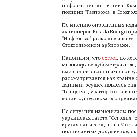
информации источника "Ком
позиции "Газпрома" в Стокго
По мнению опрошенных изда
акционеров RosUkrEnergo пр
"Нафтогаза" резко повышает
Стокгольмском арбитраже.
Напомним, что
схема
, по ко
миллиардов кубометров газа,
высокопоставленными сотру
рассматривается как крайне
данным, осуществлялась она 
"Газпрома", у которого, как 
могли существовать определ
Но ситуация изменилась: по
украинская газета "Сегодня"
кругах написала, что в Москв
подписанных документов, ск