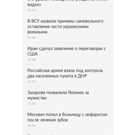
видно»
12:32
В ВСУ назвали причины самовольного
оставления части украинскими
военными
12:30
Иран сделал заявление о переговорах с
США
12:28
Российская армия взяла под контроль
два населенных пункта в ДНР
12:23
Захарова похвалила Японию за
мужество
12:20
Москвич попал в больницу с инфарктом
после лечения зубов
12:16