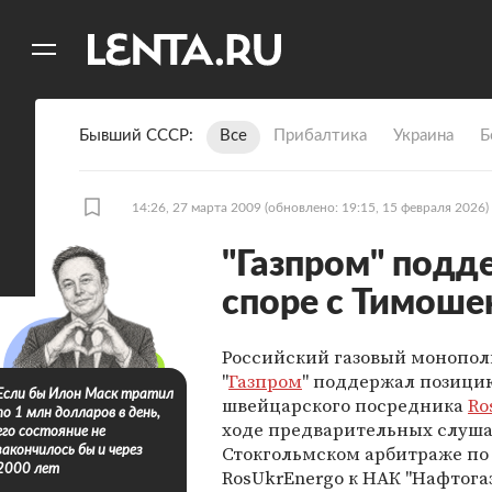
11
A
Бывший СССР
Все
Прибалтика
Украина
Б
14:26, 27 марта 2009
(обновлено: 19:15, 15 февраля 2026)
"Газпром" подд
споре с Тимоше
Российский газовый монопол
"
Газпром
" поддержал позици
Если бы Илон Маск тратил
швейцарского посредника
Ro
по 1 млн долларов в день,
ходе предварительных слуша
его состояние не
Стокгольмском арбитраже по
закончилось бы и через
2000 лет
RosUkrEnergo к НАК "Нафтога