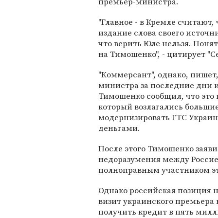
премьер-министра.
"Главное - в Кремле считают, 
издание слова своего источни
что верить Юле нельзя. Понят
на Тимошенко", - цитирует "С
"Коммерсант", однако, пишет
министра за последние дни и
Тимошенко сообщил, что это п
который возлагались больши
модернизировать ГТС Украин
деньгами.
После этого Тимошенко заявил
недоразумения между Россией
полноправным участником эт
Однако российская позиция н
визит украинского премьера в
получить кредит в пять милл