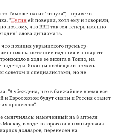
что Тимошенко их 'кинула'", - привело
ка. "
Путин
ей поверил, хотя ему и говорили,
но поэтому, что ВВП так зол теперь именно
егодня" слова дипломата.
, что позиция украинского премьер-
зменилась: источник издания в аппарате
роизошло в ходе ее визита в Токио, на
е надежды. Японцы пообещали помочь
ы советом и специалистами, но не
а: "Я убеждена, что в ближайшее время все
 и Евросоюзом будут сняты и Россия станет
их процессов".
е смягчилась: намеченный на 8 апреля
 Москву, в ходе которого она планировала
иардов долларов, перенесен на