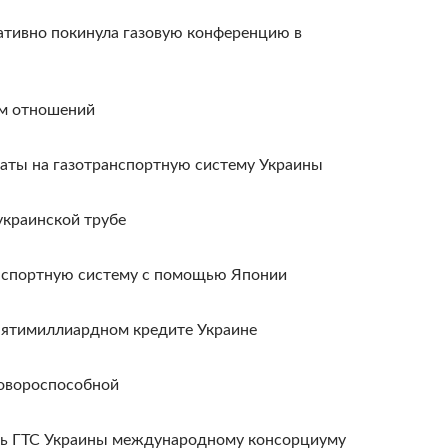
ативно покинула газовую конференцию в
ом отношений
раты на газотранспортную систему Украины
украинской трубе
нспортную систему с помощью Японии
пятимиллиардном кредите Украине
овороспособной
ь ГТС Украины международному консорциуму