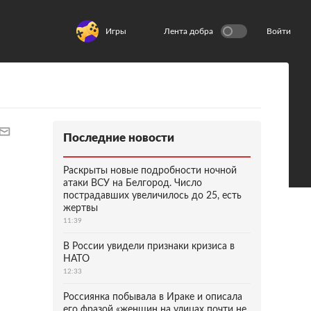
Игры
Лента добра
Войти
Последние новости
Раскрыты новые подробности ночной
атаки ВСУ на Белгород. Число
пострадавших увеличилось до 25, есть
жертвы
11:39
В России увидели признаки кризиса в
НАТО
12:33
Россиянка побывала в Ираке и описала
его фразой «женщин на улицах почти не