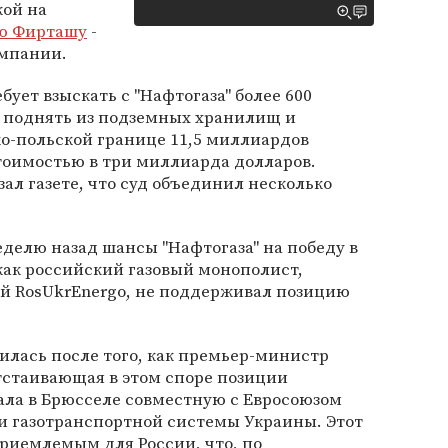
кой на
ю Фирташу
-
омпании.
бует взыскать с "Нафтогаза" более 600
е поднять из подземных хранилищ и
о-польской границе 11,5 миллиардов
тоимостью в три миллиарда долларов.
зал газете, что суд объединил несколько
еделю назад шансы "Нафтогаза" на победу в
 как российский газовый монополист,
 RosUkrEnergo, не поддерживал позицию
илась после того, как премьер-министр
отстаивающая в этом споре позиции
сала в Брюсселе совместную с Евросоюзом
 газотранспортной системы Украины. Этот
риемлемым для России, что, по