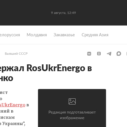
9 августа, 12:49
елоруссия
Молдавия
Закавказье
Средняя Азия
Бывший СССР
ержал RosUkrEnergo в
нко
ист
ю
sUkrEnergo
в
ний в
 искам
з Украины",