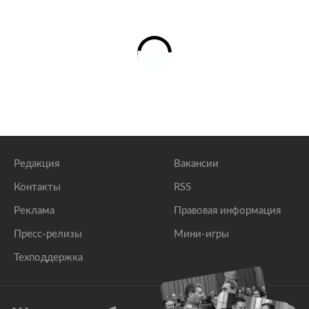
Редакция
Вакансии
Контакты
RSS
Реклама
Правовая информация
Пресс-релизы
Мини-игры
Техподдержка