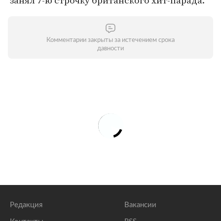
занял 7-ю строчку британского хит-парада.
Комментарии закрыты за истечением срока
давности
Редакция
Вакансии