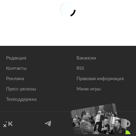
Редакция
Вакансии
Контакты
RSS
Реклама
Правовая информация
Пресс-релизы
Мини-игры
Техподдержка