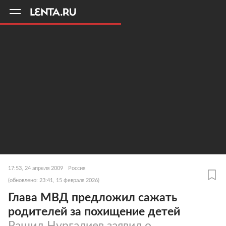
11
A
17:53, 24 апреля 2009
Россия
(обновлено: 23:41, 15 февраля 2026)
Глава МВД предложил сажать
родителей за похищение детей
Рашид Нургалиев заявил о