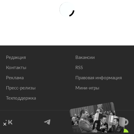
Редакция
Вакансии
Контакты
RSS
Реклама
Правовая информация
Пресс-релизы
Мини-игры
Техподдержка