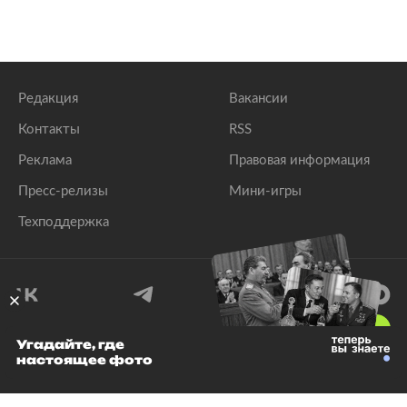
Редакция
Вакансии
Контакты
RSS
Реклама
Правовая информация
Пресс-релизы
Мини-игры
Техподдержка
18
+
Угадайте, где
настоящее фото
© 1999–2026 Все права защищены.
ООО «Лента.Ру»