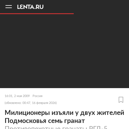
11
A
16:01, 2 мая 2009
Россия
(обновлено: 00:47, 16 февраля 2026)
Милиционеры изъяли у двух жителей
Подмосковья семь гранат
Противопехотные гранаты РГД-5