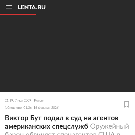
11
A
21:19, 7 мая 2009
Россия
(обновлено: 01:36, 16 февраля 2026)
Виктор Бут подал в суд на агентов
американских спецслужб
Оружейный
барон обвиняет спецагентов США в