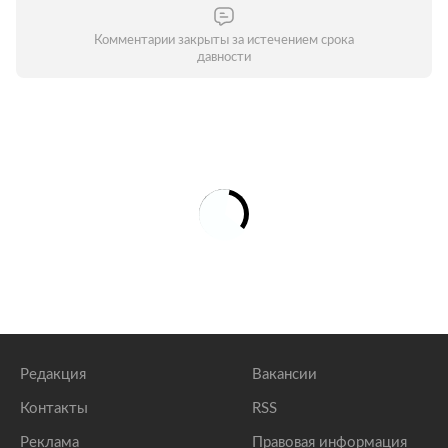
Комментарии закрыты за истечением срока
давности
Редакция
Вакансии
Контакты
RSS
Реклама
Правовая информация