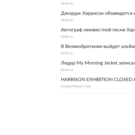
lenta.ru
Джордж Харрисон обзаведется 
lenta.ru
Автограф неизвестной песни Ха
lenta.ru
В Великобритании выйдет альб
lenta.ru
Лидер My Morning Jacket запис
lenta.ru
HARRISON EXHIBITION CLOSED 
ContactMusic.com