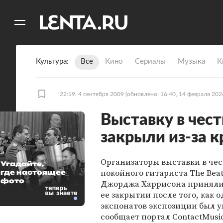
11
A
Культура
Все
Кино
Сериалы
Музыка
К
22:19, 4 сентября 2009
(обновлено: 16:40, 14 февраля 202
Выставку в чес
закрыли из-за 
Организаторы выставки в чес
Угадайте,
покойного гитариста The Beat
где настоящее
фото
Джорджа Харрисона приняли
ее закрытии после того, как о
экспонатов экспозиции был у
сообщает портал ContactMusi