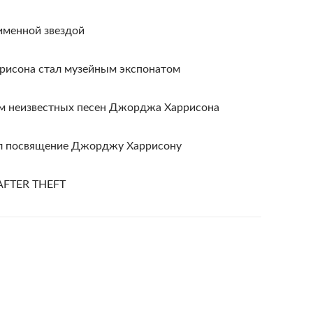
именной звездой
ррисона стал музейным экспонатом
ом неизвестных песен Джорджа Харрисона
ал посвящение Джорджу Харрисону
AFTER THEFT