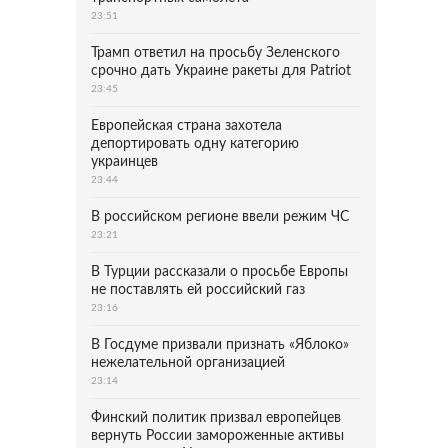
23:51
Трамп ответил на просьбу Зеленского
срочно дать Украине ракеты для Patriot
23:45
Европейская страна захотела
депортировать одну категорию
украинцев
23:44
В российском регионе ввели режим ЧС
23:21
В Турции рассказали о просьбе Европы
не поставлять ей российский газ
23:16
В Госдуме призвали признать «Яблоко»
нежелательной организацией
23:14
Финский политик призвал европейцев
вернуть России замороженные активы